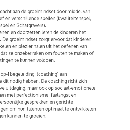
acht aan de groeimindset door middel van
 en verschillende spellen (kwaliteitenspel,
spel en Schatgravers).
enen en doorzetten leren de kinderen het
n. De groeimindset zorgt ervoor dat kinderen
kkelen en plezier halen uit het oefenen van
dat ze onzeker raken om fouten te maken of
tingen te kunnen voldoen.
-op-1 begeleiding
(coaching) aan
e dit nodig hebben. De coaching richt zich
ieve uitdaging, maar ook op sociaal-emotionele
aan met perfectionisme, faalangst en
ersoonlijke gesprekken en gerichte
ingen om hun talenten optimaal te ontwikkelen
gen kunnen te groeien.