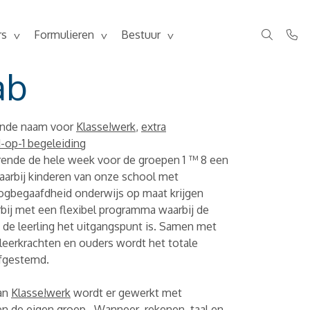
rs
Formulieren
Bestuur
ab
ende naam voor
Klasse!werk
,
extra
1-op-1 begeleiding
urende de hele week voor de groepen 1 ™ 8 een
arbij kinderen van onze school met
gbegaafdheid onderwijs op maat krijgen
ij met een flexibel programma waarbij de
de leerling het uitgangspunt is. Samen met
leerkrachten en ouders wordt het totale
fgestemd.
aan
Klasse!werk
wordt er gewerkt met
en de eigen groep. Wanneer rekenen, taal en