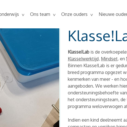
onderwijs
Ons team
Onze ouders
Nieuwe oude
Klasse!L
Klasse!Lab
is de overkoepel
Klasse!werktijd,
Mindset
. en
Binnen Klasse!Lab is er ged
breed programma opgezet wa
kenmerken van meer - en hoo
aangeboden. We werken hierb
ondersteuningsbehoefte van 
het ondersteuningsteam, de 
programma weloverwogen a
Indien een kind deelneemt 
compacten en verrijken binn