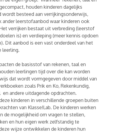
gecompact, houden kinderen dagelijks
ijd wordt besteed aan verrijkingsonderwijs,
jk ander leerstofaanbod waar kinderen ook
Het verrijken bestaat uit verbreding (leerstof
ndoelen is) en verdieping (meer kennis opdoen
). Dit aanbod is een vast onderdeel van het
leerling.
cten de basisstof van rekenen, taal en
 houden leerlingen tijd over die kan worden
rwijs dat wordt vormgegeven door middel van
erkboeken zoals Prik en Ko, Rekenkundig,
al en andere uitdagende opdrachten.
ze kinderen in verschillende groepen buiten
rkrachten van Klasse!Lab. De kinderen werken
n de mogelijkheid om vragen te stellen,
en en hun eigen werk zelfstandig te
 deze wijze ontwikkelen de kinderen hun