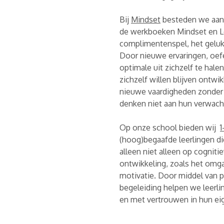
Bij
Mindset
besteden we aand
de werkboeken Mindset en Lef
complimentenspel, het geluk
Door nieuwe ervaringen, oef
optimale uit zichzelf te hale
zichzelf willen blijven ontwi
nieuwe vaardigheden zonder 
denken niet aan hun verwach
Op onze school bieden wij
1
(hoog)begaafde leerlingen di
alleen niet alleen op cognit
ontwikkeling, zoals het omg
motivatie. Door middel van p
begeleiding helpen we leerl
en met vertrouwen in hun ei