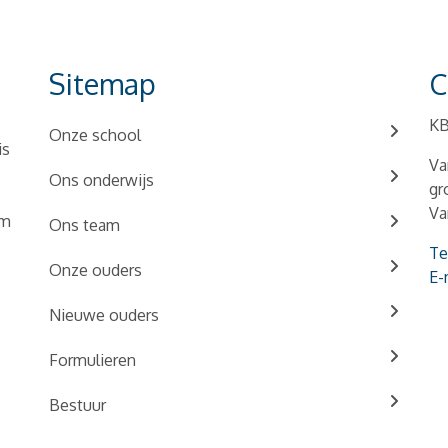
Sitemap
C
KB
Onze school
is
Va
Ons onderwijs
gr
Va
om
Ons team
Te
Onze ouders
E-
Nieuwe ouders
Formulieren
Bestuur