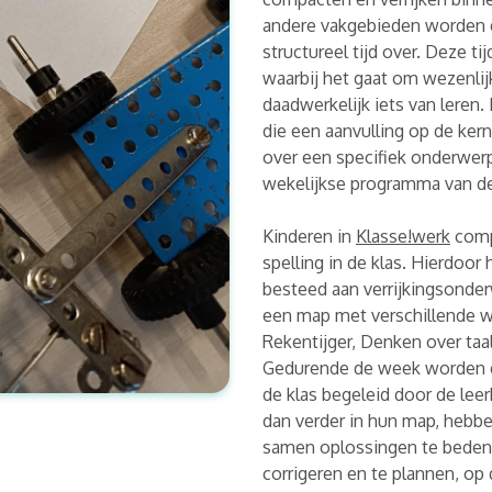
andere vakgebieden worden 
structureel tijd over. Deze t
waarbij het gaat om wezenli
daadwerkelijk iets van leren. 
die een aanvulling op de ker
over een specifiek onderwerp
wekelijkse programma van de 
Kinderen in
Klasse!werk
compa
spelling in de klas. Hierdoor
besteed aan verrijkingsonde
een map met verschillende w
Rekentijger, Denken over ta
Gedurende de week worden de
de klas begeleid door de lee
dan verder in hun map, hebbe
samen oplossingen te bedenk
corrigeren en te plannen, op