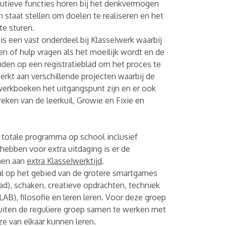
cutieve functies horen bij het denkvermogen
n staat stellen om doelen te realiseren en het
te sturen.
s een vast onderdeel bij Klasse!werk waarbij
en of hulp vragen als het moeilijk wordt en de
den op een registratieblad om het proces te
rkt aan verschillende projecten waarbij de
werkboeken het uitgangspunt zijn en er ook
preken van de leerkuil, Growie en Fixie en
 totale programma op school inclusief
hebben voor extra uitdaging is er de
men aan
extra Klasse!werktijd
.
oral op het gebied van de grotere smartgames
d), schaken, creatieve opdrachten, techniek
B), filosofie en leren leren. Voor deze groep
buiten de reguliere groep samen te werken met
ze van elkaar kunnen leren.