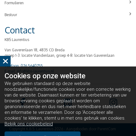
Formulieren
Bestuur
Contact
KBS Laurentius
Van Gaverenlaan 18, 4835 CD Breda
groep 1-3: locatie Viandenlaan, groep 4-8: locatie Van Gaverenlaan
Telefoon: 076 5640755
E-mail: info@kbs-laurentius.nl
Cookies op
onze website
We gebruiken standaard op deze website
noodzakelijke/functionele cookies voor een correcte werking
van de website. Daarnaast kunnen er ter verbetering van uw
browse-ervaring cookies geplaatst worden om
geanonimiseerde en dus niet meer herleidbare statistieken
en informatie te verzamelen. Door op ‘Accepteer alle
cookies’ te klikken, stemt u in met ons gebruik van cookies.
Bekijk ons cookiebeleid
Copyright K.B.S. Laurentius 2026 - Aangeboden door
ParentCom