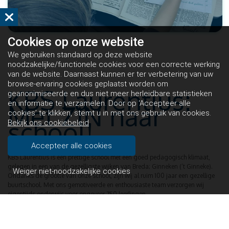
Cookies op
onze website
We gebruiken standaard op deze website
noodzakelijke/functionele cookies voor een correcte werking
van de website. Daarnaast kunnen er ter verbetering van uw
browse-ervaring cookies geplaatst worden om
KBS Laurentius:
geanonimiseerde en dus niet meer herleidbare statistieken
en informatie te verzamelen. Door op ‘Accepteer alle
Met ZIN naar
cookies’ te klikken, stemt u in met ons gebruik van cookies.
school!
Bekijk ons cookiebeleid
Accepteer alle cookies
KBS Laurentius is een prettige school met een goed pedagogisch klimaat,
gelegen in een van de gezelligste wijken van Breda; Ginneken (’t Ginneke).
Weiger niet-noodzakelijke cookies
Ondanks de grootte van onze school, zijn wij al ruim 100 jaar een gezellige
buurtschool. Met ons gemotiveerde en enthousiaste team verzorgen wij
eigentijds onderwijs voor ongeveer 750 leerlingen.
Vanuit onze onderwijsvisie streven wij ernaar om ieder kind een veilige,
aangename en sfeervolle omgeving te bieden. Bovendien beseffen wij dat